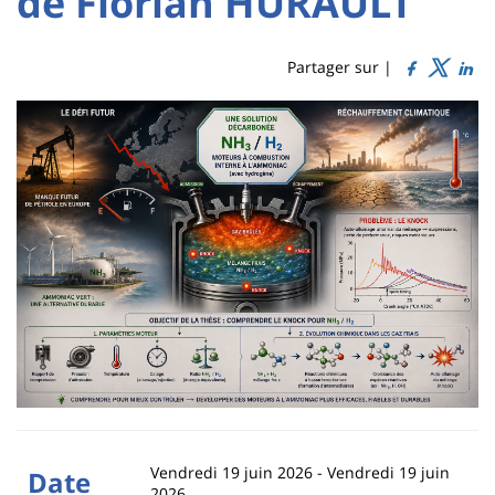
de Florian HURAULT
Titre
Sidebar
Main
de
content
page
Partager sur |
Contenu
de
la
page
principale
Vendredi 19 juin 2026
-
Vendredi 19 juin
Date
2026