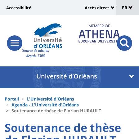
Sélec
Aller
Université
FR
Accessibilité
Accès direct
au
Universit
de
contenu
:
:
principal
lang
lien
Shortcut
vers
links
Site
responsive
page
responsi
Source de talents,
menu
branding
search
depuis 1306
accessibilité
button
button
Université
Université
:
:
Recherche
Block
Fils
liste
Portail
L'Université d'Orléans
d'Ariane
Agenda - L'Université d'Orléans
des
Soutenance de thèse de Florian HURAULT
composantes
University
University
Soutenance de thèse
:
: