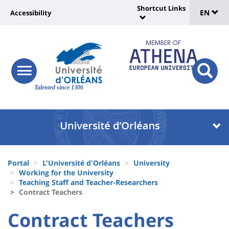
Sélec
Skip
Shortcut Links
Université
EN
Accessibility
to
Universit
de
main
:
:
content
langu
lien
Shortcut
vers
Links
Site
responsive
page
responsi
menu
branding
Talented since 1306
search
accessibilité
button
button
Université
Université
:
:
Recherche
Block
Fils
liste
Portal
L'Université d'Orléans
University
d'Ariane
Working for the University
des
Teaching Staff and Teacher-Researchers
Contract Teachers
composantes
University
University
Contract Teachers