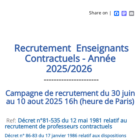
Titre
:
:
de
Sidebar
Main
Faceboo
Mast
Em
Share on |
page
content
Contenu
de
la
Recrutement Enseignants
page
Contractuels - Année
principale
2025/2026
======================
Campagne de recrutement du 30 juin
au 10 aout 2025 16h (heure de Paris)
Ref:
Décret n°81-535 du 12 mai 1981 relatif au
recrutement de professeurs contractuels
Décret n° 86-83 du 17 janvier 1986 relatif aux dispositions