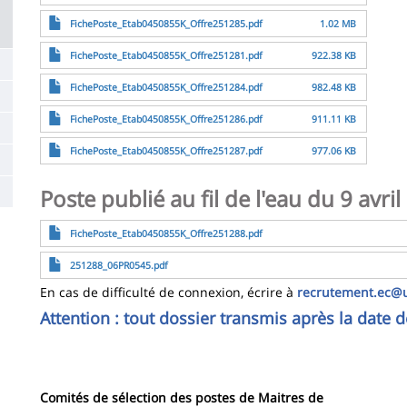
File
FichePoste_Etab0450855K_Offre251285.pdf
1.02 MB
File
FichePoste_Etab0450855K_Offre251281.pdf
922.38 KB
File
FichePoste_Etab0450855K_Offre251284.pdf
982.48 KB
File
FichePoste_Etab0450855K_Offre251286.pdf
911.11 KB
File
FichePoste_Etab0450855K_Offre251287.pdf
977.06 KB
Poste publié au fil de l'eau du 9 avr
File
FichePoste_Etab0450855K_Offre251288.pdf
File
251288_06PR0545.pdf
En cas de difficulté de connexion, écrire à
recrutement.ec@u
Attention : tout dossier transmis après la date d
Comités de sélection des postes de Maitres de