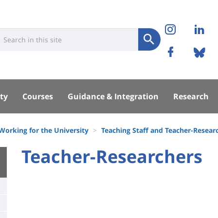
Réseaux
Instag
Li
niversité
earch
sociaux
Submit
Facebo
Bl
Recherche
sité
ty
Courses
Guidance & Integration
Research
pal
Working for the University
Teaching Staff and Teacher-Resear
University
Teacher-Researchers
Titre
:
de
Main
page
content
Contenu