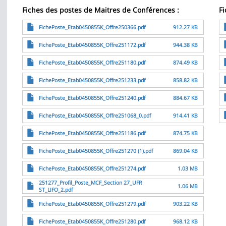
Fiches des postes de Maitres de Conférences :
Fi
File
Fi
FichePoste_Etab0450855K_Offre250366.pdf
912.27 KB
File
Fi
FichePoste_Etab0450855K_Offre251172.pdf
944.38 KB
File
Fi
FichePoste_Etab0450855K_Offre251180.pdf
874.49 KB
File
Fi
FichePoste_Etab0450855K_Offre251233.pdf
858.82 KB
File
Fi
FichePoste_Etab0450855K_Offre251240.pdf
884.67 KB
File
Fi
FichePoste_Etab0450855K_Offre251068_0.pdf
914.41 KB
File
FichePoste_Etab0450855K_Offre251186.pdf
874.75 KB
File
FichePoste_Etab0450855K_Offre251270 (1).pdf
869.04 KB
File
FichePoste_Etab0450855K_Offre251274.pdf
1.03 MB
File
251277_Profil_Poste_MCF_Section 27_UFR
1.06 MB
ST_LIFO_2.pdf
File
FichePoste_Etab0450855K_Offre251279.pdf
903.22 KB
File
FichePoste_Etab0450855K_Offre251280.pdf
968.12 KB