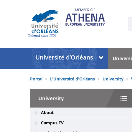
Skip
to
main
U
content
S
Site
:
branding
Talented since 1306
Université
Univer
Universi
:
:
Block
Menu
Fils
liste
princi
Portal
L'Université d'Orléans
University
d'Ariane
des
University
composantes
University
:
Sidebar
About
Campus TV