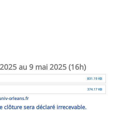
il 2025 au 9 mai 2025 (16h)
831.19 KB
374.17 KB
niv-orleans.fr
e clôture sera déclaré irrecevable.