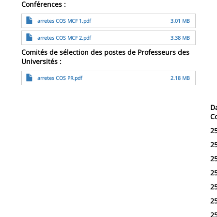
Conférences :
File
arretes COS MCF 1.pdf
3.01 MB
File
arretes COS MCF 2.pdf
3.38 MB
Comités de sélection des postes de Professeurs des
Universités :
File
arretes COS PR.pdf
2.18 MB
Da
C
2
2
2
2
2
2
2