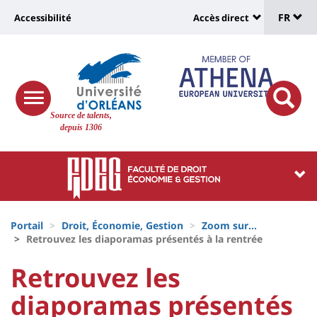
Sélec
Aller
Université
FR
Accessibilité
Accès direct
au
Universit
de
contenu
:
:
principal
lang
lien
Shortcut
vers
links
Site
responsive
page
responsi
Source de talents,
menu
branding
search
depuis 1306
accessibilité
button
button
Université
Université
:
:
Recherche
Block
Fils
liste
Portail
Droit, Économie, Gestion
Zoom sur...
d'Ariane
Retrouvez les diaporamas présentés à la rentrée
des
University
University
Retrouvez les
composantes
:
:
diaporamas présentés