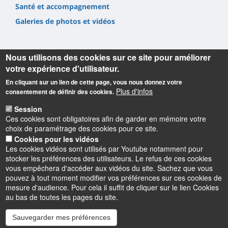
Santé et accompagnement
Galeries de photos et vidéos
Nous utilisons des cookies sur ce site pour améliorer
votre expérience d'utilisateur.
En cliquant sur un lien de cette page, vous nous donnez votre
Informations
Plus d'infos
consentement de définir des cookies.
Université d'Orléans
Session
Faculté Droit, Économie, Gestion
Ces cookies sont obligatoires afin de garder en mémoire votre
Rue de Blois BP 26739
choix de paramétrage des cookies pour ce site.
45067 Orléans cedex 2
Cookies pour les vidéos
Les cookies vidéos sont utilisés par Youtube notamment pour
Accueil : 02 38 41 70 31
stocker les préférences des utilisateurs. Le refus de ces cookies
Courriel :
accueil.deg@univ-orleans.fr
vous empêchera d'accéder aux vidéos du site. Sachez que vous
pouvez à tout moment modifier vos préférences sur ces cookies de
mesure d'audience. Pour cela il suffit de cliquer sur le lien Cookies
au bas de toutes les pages du site.
Sauvegarder mes préférences
Instagram
LinkedIn
Youtube
TikTok
Facebook
Bluesk