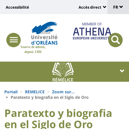
Sélec
Aller
Université
FR
Accessibilité
Accès direct
au
Universit
de
contenu
:
:
principal
lang
lien
Shortcut
vers
links
Site
responsive
page
responsi
Source de talents,
menu
branding
search
depuis 1306
accessibilité
button
button
Université
Université
:
:
Recherche
Block
Fils
liste
Portail
REMELICE
Zoom sur...
d'Ariane
Paratexto y biografia en el Siglo de Oro
des
University
University
Paratexto y biografia
composantes
:
:
en el Siglo de Oro
Titre