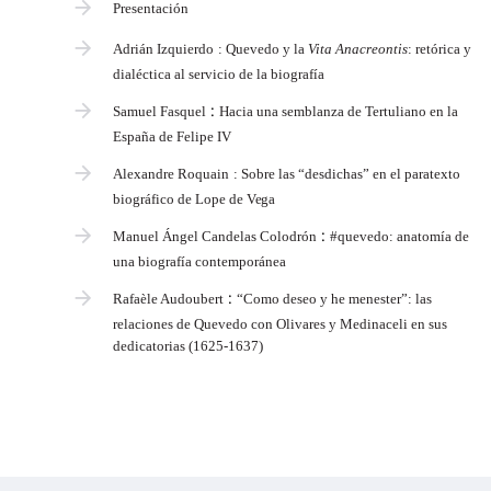
Presentación
Adrián Izquierdo
: Quevedo y la
Vita Anacreontis
: retórica y
dialéctica al servicio de la biografía
:
Samuel Fasquel
Hacia una semblanza de Tertuliano en la
España de Felipe IV
Alexandre Roquain
: Sobre las “desdichas” en el paratexto
biográfico de Lope de
Vega
:
Manuel Ángel Candelas Colodrón
#quevedo: anatomía de
una biografía contemporánea
:
Rafaèle Audoubert
“Como deseo y he menester”: las
relaciones de Quevedo con Olivares y Medinaceli en sus
dedicatorias (1625-1637)