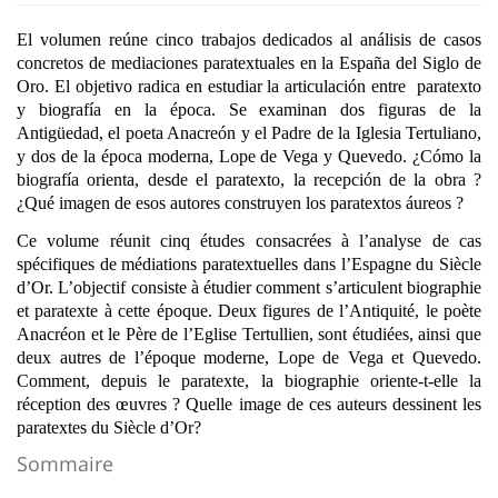
El volumen reúne cinco trabajos dedicados al análisis de casos
concretos de mediaciones paratextuales en la España del Siglo de
Oro. El objetivo radica en estudiar la articulación entre paratexto
y biografía en la época. Se examinan dos figuras de la
Antigüedad, el poeta Anacreón y el Padre de la Iglesia Tertuliano,
y dos de la época moderna, Lope de Vega y Quevedo. ¿Cómo la
biografía orienta, desde el paratexto, la recepción de la obra ?
¿Qué imagen de esos autores construyen los paratextos áureos ?
Ce volume réunit cinq études consacrées à l’analyse de cas
spécifiques de médiations paratextuelles dans l’Espagne du Siècle
d’Or. L’objectif consiste à étudier comment s’articulent biographie
et paratexte à cette époque. Deux figures de l’Antiquité, le poète
Anacréon et le Père de l’Eglise Tertullien, sont étudiées, ainsi que
deux autres de l’époque moderne, Lope de Vega et Quevedo.
Comment, depuis le paratexte, la biographie oriente-t-elle la
réception des œuvres ? Quelle image de ces auteurs dessinent les
paratextes du Siècle d’Or?
Sommaire