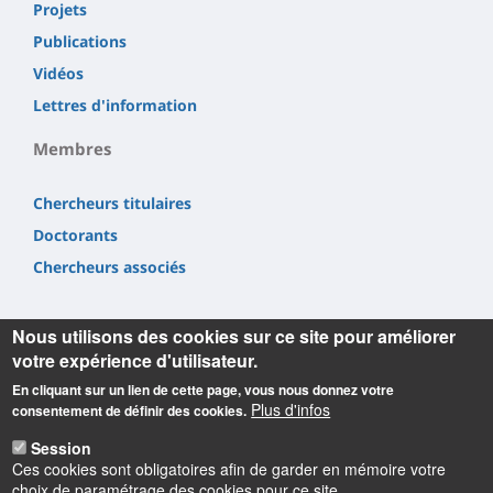
Projets
Publications
Vidéos
Lettres d'information
Membres
Chercheurs titulaires
Doctorants
Chercheurs associés
Nous utilisons des cookies sur ce site pour améliorer
votre expérience d'utilisateur.
En cliquant sur un lien de cette page, vous nous donnez votre
Informations
Plus d'infos
consentement de définir des cookies.
Laboratoire Rémélice
Session
Ces cookies sont obligatoires afin de garder en mémoire votre
Réception et Médiation de Littératures et de Cultures
choix de paramétrage des cookies pour ce site.