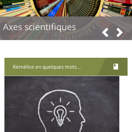
Axes scientifiques
Pré
S
Rémélice en quelques mots...
Image