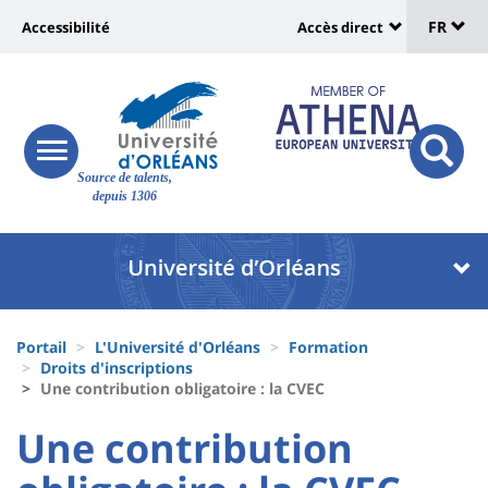
Sélec
Aller
Université
FR
Accessibilité
Accès direct
au
Universit
de
contenu
:
:
principal
lang
lien
Shortcut
vers
links
Site
responsive
page
responsi
Source de talents,
menu
branding
search
depuis 1306
accessibilité
button
button
Université
Université
:
:
Recherche
Block
Fils
liste
Portail
L'Université d'Orléans
Formation
d'Ariane
Droits d'inscriptions
des
Une contribution obligatoire : la CVEC
composantes
University
University
Une contribution
:
: