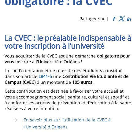
obligatoire : la CVEC
Titre
Sidebar
Main
de
content
page
Partager sur |
Contenu
La CVEC : le préalable indispensable à
de
votre inscription à l'université
la
Vous acquitter de la CVEC est une démarche
obligatoire pour
page
vous inscrire
à l'Université d'Orléans !
principale
La Loi d'orientation et de réussite des étudiants a institué
dans son article
L841-5
une
Contribution Vie Etudiante et de
Campus (CVEC)
d'un montant de
105 euros
.
Cette contribution est destinée à favoriser votre accueil et
votre accompagnement social, sanitaire, culturel et sportif et
à conforter les actions de prévention et d’éducation à la santé
réalisées à votre intention.
En savoir plus sur l'utilisation de la CVEC à
l'Université d'Orléans