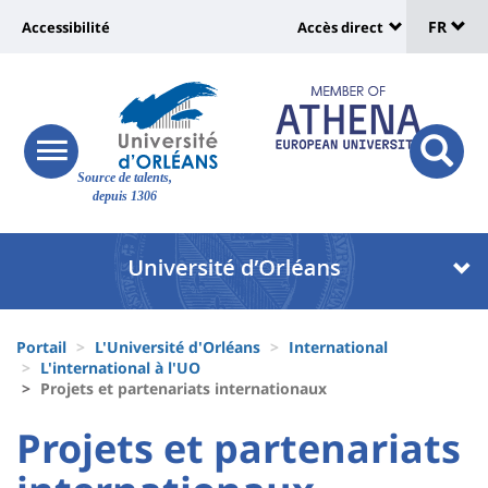
Sélec
Aller
Université
FR
Accessibilité
Accès direct
au
Universit
de
contenu
:
:
principal
lang
lien
Shortcut
vers
links
Site
responsive
page
responsi
Source de talents,
menu
branding
search
depuis 1306
accessibilité
button
button
Université
Université
:
:
Recherche
Block
Fils
liste
Portail
L'Université d'Orléans
International
d'Ariane
L'international à l'UO
des
Projets et partenariats internationaux
composantes
University
University
Projets et partenariats
:
: