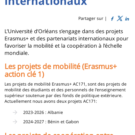
internationaux
Titre
Sidebar
Main
de
content
page
Partager sur |
Contenu
L’Université d’Orléans s’engage dans des projets
Erasmus+ et des partenariats internationaux pour
de
favoriser la mobilité et la coopération à l’échelle
la
mondiale.
page
Les projets de mobilité (Erasmus+
principale
action clé 1)
Les projets de mobilité Erasmus+ AC171, sont des projets de
mobilité des étudiants et des personnels de l'enseignement
supérieur soutenue par des fonds de politique extérieure.
Actuellement nous avons deux projets AC171:
2023-2026 : Albanie
2024-2027 : Bénin et Gabon