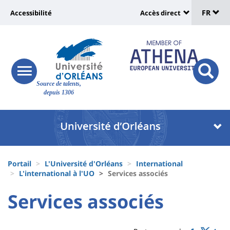
Sélec
Aller
Université
FR
Accessibilité
Accès direct
au
Universit
de
contenu
:
:
principal
lang
lien
Shortcut
vers
links
Site
responsive
page
responsi
Source de talents,
menu
branding
search
depuis 1306
accessibilité
button
button
Université
Université
:
:
Recherche
Block
Fils
liste
Portail
L'Université d'Orléans
International
d'Ariane
L'international à l'UO
Services associés
des
University
University
Services associés
composantes
Titre
:
:
de