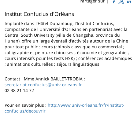
Sidebar
Main
Partager sur |
page
content
Contenu
Institut Confucius d'Orléans
de
Implanté dans l'Hôtel Dupanloup, l'Institut Confucius,
composante de l'Université d'Orléans en partenariat avec la
la
Central South University (ville de Changsha, province du
Hunan), offre un large éventail d'activités autour de la Chine
page
pour tout public : cours (chinois classique ou commercial ;
principale
calligraphie et peinture chinoises ; économie et géographie ;
cours intensifs pour les tests HSK) ; conférences académiques
; animations culturelles ; séjours linguistiques.
Contact : Mme Annick BAILLET-TROBIA :
secretariat.confucius@univ-orleans.fr
02 38 21 14 72
Pour en savoir plus :
http://www.univ-orleans.fr/fr/institut-
confucius/decouvrir