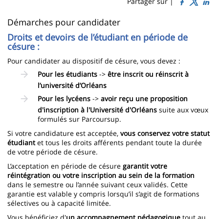
Sidebar
Main
Partager sur |
page
content
Contenu
Démarches pour candidater
de
Droits et devoirs de l’étudiant en période de
césure :
la
Pour candidater au dispositif de césure, vous devez :
page
Pour les étudiants
->
être inscrit ou réinscrit à
principale
l’université d’Orléans
Pour les lycéens
->
avoir reçu une proposition
d'inscription à l'Université d'Orléans
suite aux vœux
formulés sur Parcoursup.
Si votre candidature est acceptée,
vous conservez votre statut
étudiant
et tous les droits afférents pendant toute la durée
de votre période de césure.
L’acceptation en période de césure
garantit votre
réintégration ou votre inscription au sein de la formation
dans le semestre ou l’année suivant ceux validés. Cette
garantie est valable y compris lorsqu’il s’agit de formations
sélectives ou à capacité limitée.
Vous bénéficiez d'
un accompagnement pédagogique
tout au