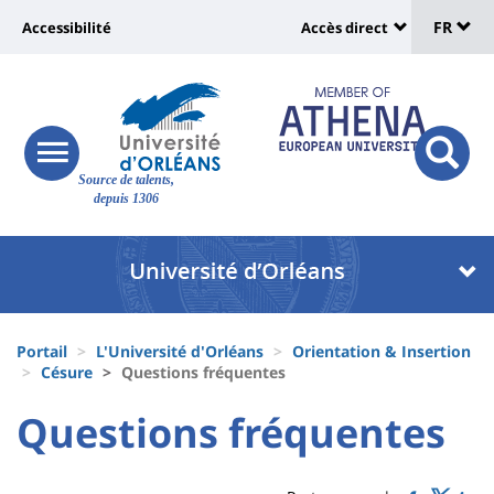
Sélec
Aller
Université
FR
Accessibilité
Accès direct
au
Universit
de
contenu
:
:
principal
lang
lien
Shortcut
vers
links
Site
responsive
page
responsi
Source de talents,
menu
branding
search
depuis 1306
accessibilité
button
button
Université
Université
:
:
Recherche
Block
Fils
liste
Portail
L'Université d'Orléans
Orientation & Insertion
d'Ariane
Césure
Questions fréquentes
des
University
University
Questions fréquentes
composantes
Titre
:
:
de