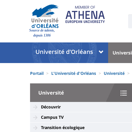
Aller
au
contenu
U
S
principal
Site
:
Source de talents,
branding
depuis 1306
Université
Univer
Universi
:
:
Block
Menu
Fils
liste
princi
Portail
L'Université d'Orléans
Université
d'Ariane
des
University
composantes
Université
:
Sidebar
Découvrir
Campus TV
Transition écologique