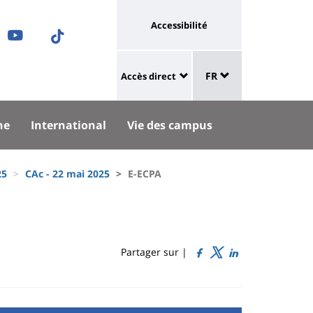
Université
Accessibilité
ram
nkedIn
Youtube
TikTok
:
Sélecteur
ok
uesky
lien
FR
Accès direct
de
University
vers
langue
:
page
he
International
Vie des campus
Shortcut
accessibilité
links
25
CAc - 22 mai 2025
E-ECPA
Partager sur |