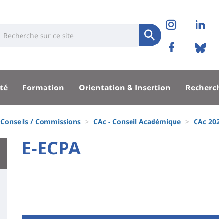
Réseaux
Instag
Li
niversité
earch
sociaux
Soumettre
Facebo
Bl
Recherche
sité
té
Formation
Orientation & Insertion
Recherc
pal
Conseils / Commissions
CAc - Conseil Académique
CAc 20
University
E-ECPA
Titre
:
de
Main
page
content
Contenu
de