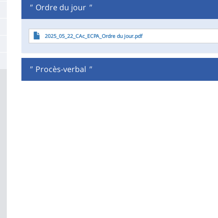
la
"
Ordre du jour
"
page
Fichier
2025_05_22_CAc_ECPA_Ordre du jour.pdf
principale
"
Procès-verbal
"