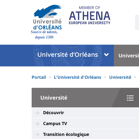
Aller
au
contenu
U
S
principal
Site
:
Source de talents,
branding
depuis 1306
Université
Univer
Universi
:
:
Block
Menu
Fils
liste
princi
Portail
L'Université d'Orléans
Université
d'Ariane
des
University
composantes
Université
:
Sidebar
Découvrir
Campus TV
Transition écologique