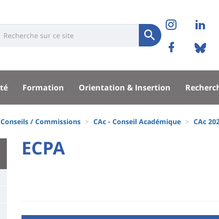
Réseaux
Instag
Li
niversité
earch
sociaux
Soumettre
Facebo
Bl
Recherche
sité
té
Formation
Orientation & Insertion
Recherc
pal
Conseils / Commissions
CAc - Conseil Académique
CAc 20
University
ECPA
Titre
:
de
Main
page
content
Contenu
de