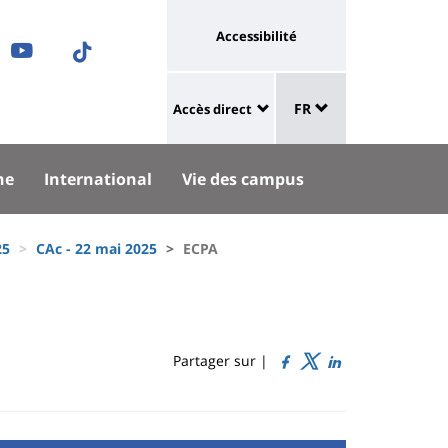
Université
Accessibilité
ram
nkedIn
Youtube
TikTok
:
Sélecteur
ok
uesky
lien
FR
Accès direct
de
University
vers
langue
:
page
he
International
Vie des campus
Shortcut
accessibilité
links
25
CAc - 22 mai 2025
ECPA
Partager sur |