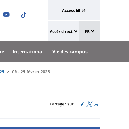
Université
Accessibilité
ram
nkedIn
Youtube
TikTok
:
Sélecteur
ok
uesky
lien
FR
Accès direct
de
University
vers
langue
:
page
he
International
Vie des campus
Shortcut
accessibilité
links
25
CR - 25 février 2025
Partager sur |