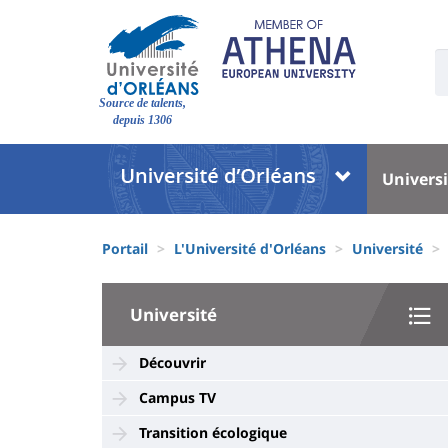
Aller
au
contenu
U
S
principal
Site
:
Source de talents,
branding
depuis 1306
Université
Univer
Universi
:
:
Block
Menu
Fils
liste
princi
Portail
L'Université d'Orléans
Université
d'Ariane
des
University
composantes
Université
:
Sidebar
Découvrir
Campus TV
Transition écologique