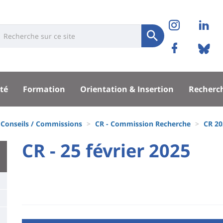
Réseaux
Instag
Li
niversité
earch
sociaux
Soumettre
Facebo
Bl
Recherche
sité
té
Formation
Orientation & Insertion
Recherc
pal
Conseils / Commissions
CR - Commission Recherche
CR 20
University
CR - 25 février 2025
Titre
:
de
Main
page
content
Contenu
de