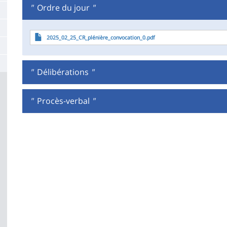
la
"
Ordre du jour
"
page
Fichier
2025_02_25_CR_plénière_convocation_0.pdf
principale
"
Délibérations
"
"
Procès-verbal
"