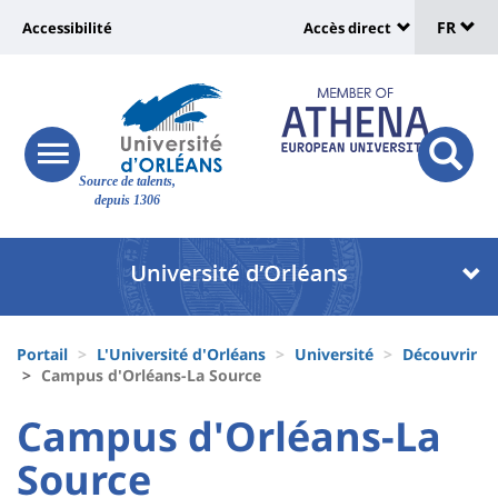
Sélec
Aller
Université
FR
Accessibilité
Accès direct
au
Universit
de
contenu
:
:
principal
lang
lien
Shortcut
vers
links
Site
responsive
page
responsi
Source de talents,
menu
branding
search
depuis 1306
accessibilité
button
button
Université
Université
:
:
Recherche
Block
Fils
liste
Portail
L'Université d'Orléans
Université
Découvrir
d'Ariane
Campus d'Orléans-La Source
des
University
University
Campus d'Orléans-La
composantes
:
:
Source
Titre