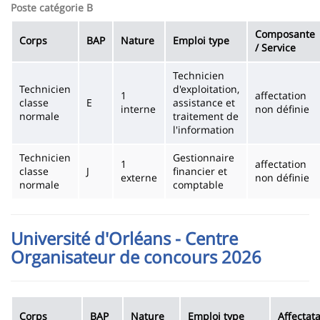
Poste catégorie B
Composante
Corps
BAP
Nature
Emploi type
/ Service
Technicien
Technicien
d'exploitation,
1
affectation
classe
E
assistance et
interne
non définie
normale
traitement de
l'information
Technicien
Gestionnaire
1
affectation
classe
J
financier et
externe
non définie
normale
comptable
Université d'Orléans - Centre
Organisateur de concours 2026
Corps
BAP
Nature
Emploi type
Affectata