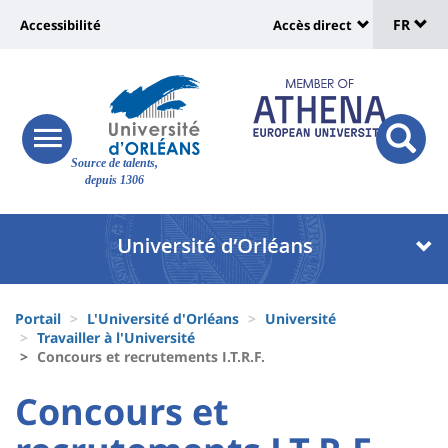
Sélec
Aller
Université
FR
Accessibilité
Accès direct
au
Universit
de
contenu
:
:
principal
lang
lien
Shortcut
vers
links
Site
responsive
page
responsi
Source de talents,
menu
branding
search
depuis 1306
accessibilité
button
button
Université
Université
:
:
Recherche
Block
Fils
liste
Portail
L'Université d'Orléans
Université
d'Ariane
Travailler à l'Université
des
Concours et recrutements I.T.R.F.
composantes
University
University
Concours et
:
: