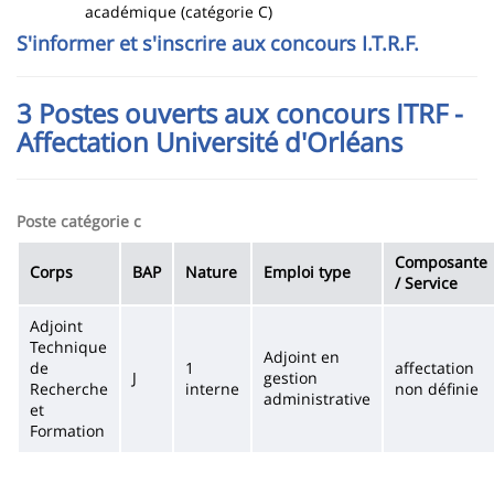
académique (catégorie C)
S'informer et s'inscrire aux concours I.T.R.F.
3 Postes ouverts aux concours ITRF -
Affectation Université d'Orléans
Poste catégorie c
Composante
Corps
BAP
Nature
Emploi type
/ Service
Adjoint
Technique
Adjoint en
de
1
affectation
J
gestion
Recherche
interne
non définie
administrative
et
Formation