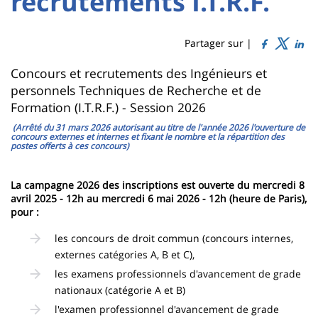
recrutements I.T.R.F.
Titre
Sidebar
Main
de
content
page
Partager sur |
Contenu
Concours et recrutements des Ingénieurs et
personnels Techniques de Recherche et de
de
Formation (I.T.R.F.) - Session 2026
la
(Arrêté du 31 mars 2026 autorisant au titre de l'année 2026 l'ouverture de
concours externes et internes et fixant le nombre et la répartition des
page
postes offerts à ces concours)
principale
La campagne 2026 des inscriptions est ouverte du mercredi 8
avril 2025 - 12h au mercredi 6 mai 2026
- 12h (heure de Paris),
pour :
les concours de droit commun (concours internes,
externes catégories A, B et C),
les examens professionnels d'avancement de grade
nationaux (catégorie A et B)
l'examen professionnel d'avancement de grade