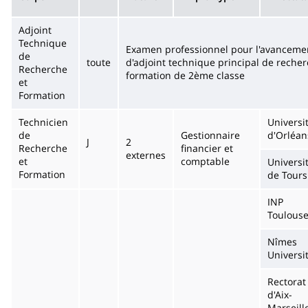
Adjoint
Technique
Examen professionnel pour l'avanceme
de
toute
d'adjoint technique principal de recher
Recherche
formation de 2ème classe
et
Formation
Technicien
Universi
de
Gestionnaire
d'Orléan
J
2
Recherche
financier et
externes
et
comptable
Universi
Formation
de Tours
INP
Toulous
Nîmes
Universi
Rectorat
d'Aix-
Marseill