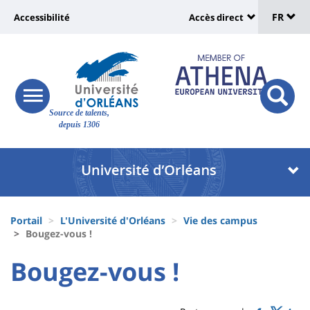
Sélec
Aller
Université
FR
Accessibilité
Accès direct
au
Universit
de
contenu
:
:
principal
lang
lien
Shortcut
vers
links
Site
responsive
page
responsi
Source de talents,
menu
branding
search
depuis 1306
accessibilité
button
button
Université
Université
:
:
Recherche
Block
Fils
liste
Portail
L'Université d'Orléans
Vie des campus
d'Ariane
Bougez-vous !
des
University
University
Bougez-vous !
composantes
Titre
:
:
de