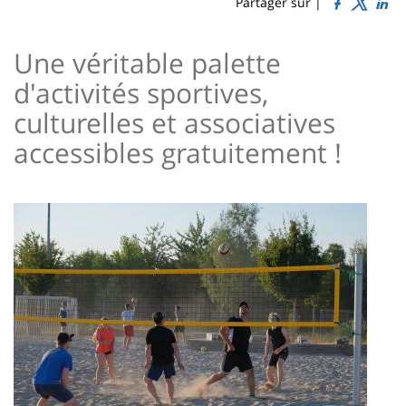
Sidebar
Main
Partager sur |
page
content
Contenu
Une véritable palette
de
d'activités sportives,
la
culturelles et associatives
page
accessibles gratuitement !
principale
Image