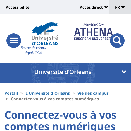
Sélec
Aller
Université
FR
Accessibilité
Accès direct
au
Universit
de
contenu
:
:
principal
lang
lien
Shortcut
vers
links
Site
responsive
page
responsi
Source de talents,
menu
branding
search
depuis 1306
accessibilité
button
button
Université
Université
:
:
Recherche
Block
Fils
liste
Portail
L'Université d'Orléans
Vie des campus
d'Ariane
Connectez-vous à vos comptes numériques
des
University
University
Connectez-vous à vos
composantes
:
:
comptes numériques
Titre