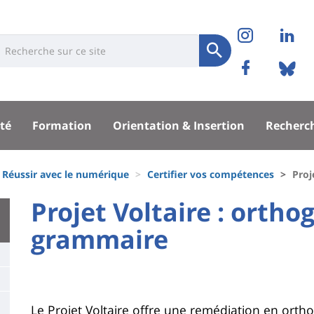
Réseaux
Instag
Li
niversité
earch
sociaux
Soumettre
Facebo
Bl
Recherche
sité
té
Formation
Orientation & Insertion
Recherc
pal
Réussir avec le numérique
Certifier vos compétences
Proj
University
Projet Voltaire : ortho
:
grammaire
Titre
Main
de
content
page
Contenu
Le Projet Voltaire offre une remédiation en orth