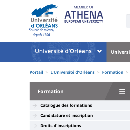
Aller
au
contenu
U
S
principal
Site
:
Source de talents,
branding
depuis 1306
Université
Univer
Universi
:
:
Block
Menu
Fils
liste
princi
Portail
L'Université d'Orléans
Formation
d'Ariane
des
University
composantes
Formation
:
Sidebar
Catalogue des formations
Candidature et inscription
Droits d'inscriptions