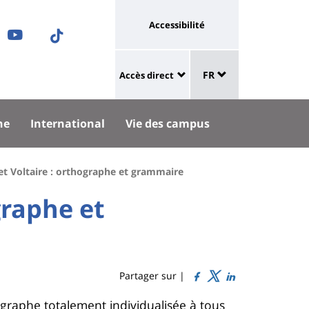
Université
Accessibilité
ram
nkedIn
Youtube
TikTok
:
Sélecteur
ok
uesky
lien
FR
Accès direct
de
University
vers
langue
:
page
he
International
Vie des campus
Shortcut
accessibilité
links
et Voltaire : orthographe et grammaire
graphe et
Partager sur |
ographe totalement individualisée à tous