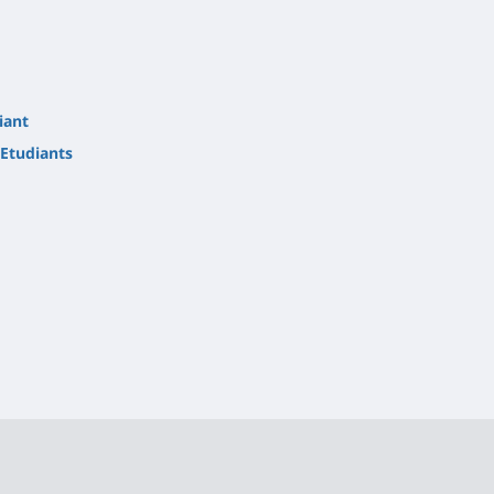
iant
Etudiants