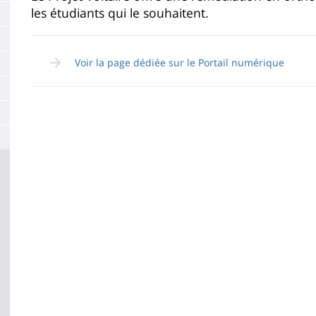
les étudiants qui le souhaitent.
de
la
page
Voir la page dédiée sur le Portail numérique
principale