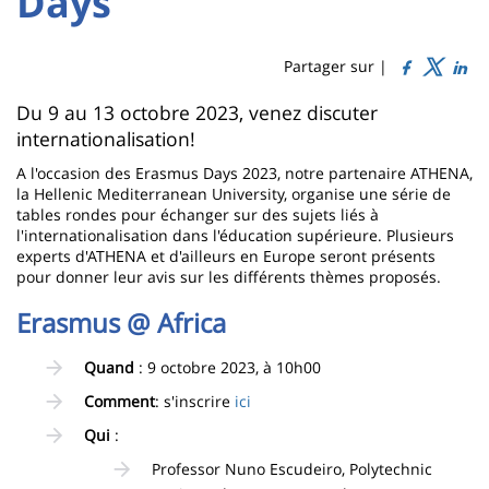
Days
Titre
Sidebar
Main
de
content
page
Partager sur |
Contenu
Du 9 au 13 octobre 2023, venez discuter
internationalisation!
de
A l'occasion des Erasmus Days 2023, notre partenaire ATHENA,
la
la Hellenic Mediterranean University, organise une série de
page
tables rondes pour échanger sur des sujets liés à
l'internationalisation dans l'éducation supérieure. Plusieurs
principale
experts d'ATHENA et d'ailleurs en Europe seront présents
pour donner leur avis sur les différents thèmes proposés.
Erasmus @ Africa
Quand
: 9 octobre 2023, à 10h00
Comment
: s'inscrire
ici
Qui
:
Professor Nuno Escudeiro, Polytechnic