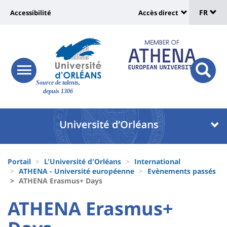
Sélec
Aller
Université
FR
Accessibilité
Accès direct
au
Universit
de
contenu
:
:
principal
lang
lien
Shortcut
vers
links
Site
responsive
page
responsi
Source de talents,
menu
branding
search
depuis 1306
accessibilité
button
button
Université
Université
:
:
Recherche
Block
Fils
liste
Portail
L'Université d'Orléans
International
d'Ariane
ATHENA - Université européenne
Evènements passés
des
ATHENA Erasmus+ Days
composantes
University
University
ATHENA Erasmus+
:
: