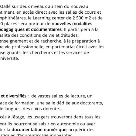
stallé sur deux niveaux au sein du nouveau
timent, en accès direct avec les salles de cours et
phithéâtres, le Learning center de 2 500 m2 et de
00 places sera porteur de
nouvelles modalités
édagogiques et documentaires
. Il participera à la
alité des conditions de vie et d’études,
enseignement et de recherche, à la préparation à
e vie professionnelle, en partenariat étroit avec les
seignants, les chercheurs et les services de
université.
t diversifiés
: de vastes salles de lecture, un
ace de formation, une salle dédiée aux doctorants,
de langues, des coins détente…
cès à l’étage, les usagers trouveront dans tous les
ont ils pourront se saisir en autonomie ou avec
ter la
documentation numérique
, acquérir des
atiques d’apprentissage innovantes.