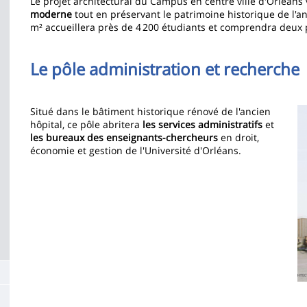
Le projet architectural du Campus en centre ville d'Orléans 
de
moderne
tout en préservant le patrimoine historique de l'
m² accueillera près de 4 200 étudiants et comprendra deux 
la
page
Le pôle administration et recherche
principale
I
Situé dans le bâtiment historique rénové de l'ancien
hôpital, ce pôle abritera
les services administratifs
et
les bureaux des enseignants-chercheurs
en droit,
économie et gestion de l'Université d'Orléans.