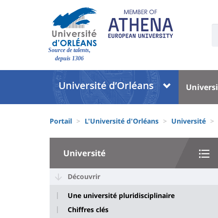
Aller
au
contenu
U
S
principal
Site
:
Source de talents,
branding
depuis 1306
Université
Univer
Universi
:
:
Block
Menu
Fils
liste
princi
Portail
L'Université d'Orléans
Université
d'Ariane
des
University
composantes
Université
:
Sidebar
Découvrir
Une université pluridisciplinaire
Chiffres clés