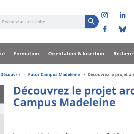
Réseaux
Instag
Li
niversité
earch
sociaux
Soumettre
Facebo
Bl
Recherche
sité
té
Formation
Orientation & Insertion
Recherc
pal
Découvrir
Futur Campus Madeleine
Découvrez le projet a
University
Découvrez le projet ar
:
Campus Madeleine
Titre
Main
de
content
page
Contenu