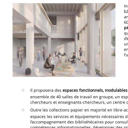
Image
In
bâ
am
6
p
qu
d’
un
en
l’
Il proposera des
espaces fonctionnels, modulables e
ensemble de 40 salles de travail en groupe, un esp
chercheurs et enseignants-chercheurs, un centre 
Outre les collections papier en majorité en libre-ac
espaces les services et équipements nécessaires d
l’accompagnement des bibliothécaires pour consul
compétences informationnelles, développer des pr