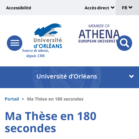
Sélec
Aller
Université
FR
Accessibilité
Accès direct
au
Universit
de
contenu
:
:
principal
lang
lien
Shortcut
vers
links
Site
responsive
page
responsi
Source de talents,
menu
branding
search
depuis 1306
accessibilité
button
button
Université
Université
:
:
Recherche
Block
Fils
liste
Portail
Ma Thèse en 180 secondes
d'Ariane
des
University
University
Ma Thèse en 180
composantes
:
:
secondes
Titre
Sidebar
Main
de