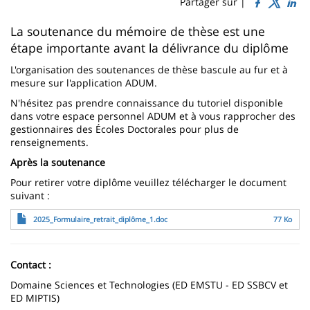
Sidebar
Main
Partager sur |
page
content
Contenu
La soutenance du mémoire de thèse est une
étape importante avant la délivrance du diplôme
de
L'organisation des soutenances de thèse bascule au fur et à
la
mesure sur l'application ADUM.
page
N'hésitez pas prendre connaissance du tutoriel disponible
dans votre espace personnel ADUM et à vous rapprocher des
principale
gestionnaires des Écoles Doctorales pour plus de
renseignements.
Après la soutenance
Pour retirer votre diplôme veuillez télécharger le document
suivant :
Fichier
2025_Formulaire_retrait_diplôme_1.doc
77 Ko
Contact :
Domaine Sciences et Technologies (ED EMSTU - ED SSBCV et
ED MIPTIS)