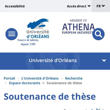
Sélec
Aller
Université
FR
Accessibilité
Accès direct
au
Universit
de
contenu
:
:
principal
lang
lien
Shortcut
vers
links
Site
responsive
page
responsi
Source de talents,
menu
branding
search
depuis 1306
accessibilité
button
button
Université
Université
:
:
Recherche
Block
Fils
liste
Portail
L'Université d'Orléans
Recherche
d'Ariane
Espace doctorants
Soutenance de thèse
des
University
University
Soutenance de thèse
composantes
Titre
:
:
de