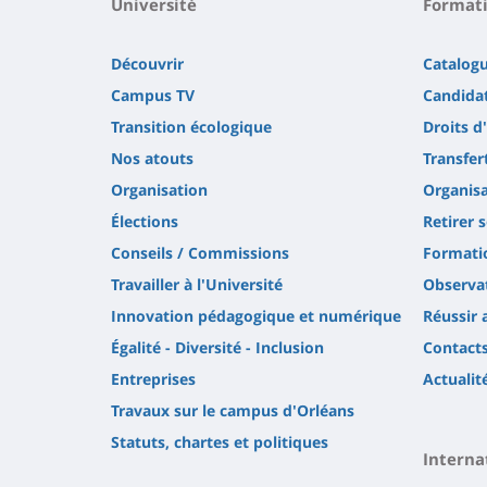
Université
Format
Découvrir
Catalog
Campus TV
Candidat
Transition écologique
Droits d
Nos atouts
Transfer
Organisation
Organisa
Élections
Retirer 
Conseils / Commissions
Formatio
Travailler à l'Université
Observat
Innovation pédagogique et numérique
Réussir 
Égalité - Diversité - Inclusion
Contact
Entreprises
Actualit
Travaux sur le campus d'Orléans
Statuts, chartes et politiques
Interna