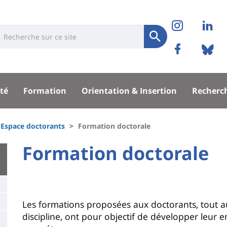
Réseaux
Instag
Li
niversité
earch
sociaux
Soumettre
Facebo
Bl
Recherche
sité
té
Formation
Orientation & Insertion
Recherc
pal
Espace doctorants
Formation doctorale
University
Formation doctorale
Titre
:
de
Main
page
content
Contenu
Les formations proposées aux doctorants, tout au 
discipline, ont pour objectif de développer leur e
de