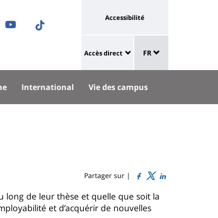
Université
Accessibilité
ram
nkedIn
Youtube
TikTok
:
Sélecteur
ok
uesky
lien
FR
Accès direct
de
University
vers
langue
:
page
he
International
Vie des campus
Shortcut
accessibilité
links
Partager sur |
long de leur thèse et quelle que soit la
mployabilité et d’acquérir de nouvelles