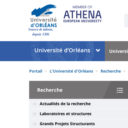
Aller
au
contenu
U
S
principal
Site
:
Source de talents,
branding
depuis 1306
Université
Univer
Universi
:
:
Block
Menu
Fils
liste
princi
Portail
L'Université d'Orléans
Recherche
d'Ariane
des
University
composantes
Recherche
:
Sidebar
Actualités de la recherche
Laboratoires et structures
Grands Projets Structurants