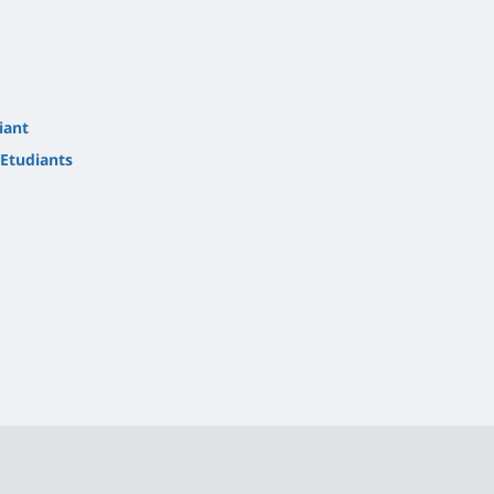
iant
Etudiants