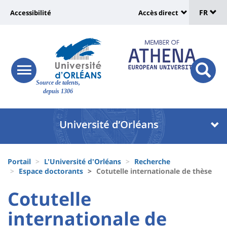
Sélec
Aller
Université
FR
Accessibilité
Accès direct
au
Universit
de
contenu
:
:
principal
lang
lien
Shortcut
vers
links
Site
responsive
page
responsi
Source de talents,
menu
branding
search
depuis 1306
accessibilité
button
button
Université
Université
:
:
Recherche
Block
Fils
liste
Portail
L'Université d'Orléans
Recherche
d'Ariane
Espace doctorants
Cotutelle internationale de thèse
des
University
University
Cotutelle
composantes
:
:
internationale de