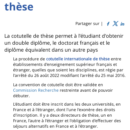
Titre
Sidebar
Main
thèse
de
content
page
Partager sur |
Contenu
La cotutelle de thèse permet à l'étudiant d'obtenir
un double diplôme, le doctorat français et le
de
diplôme équivalent dans un autre pays
la
La procédure de
cotutelle internationale de thèse
entre
page
établissements d'enseignement supérieur français et
étranger, quelles que soient les disciplines, est régie par
principale
l'arrêté du 26 août 2022 modifiant l'arrêté du
25 mai 2016.
La convention de cotutelle doit être validée en
Commission Recherche
restreinte avant de pouvoir
débuter.
L'étudiant doit être inscrit dans les deux universités, en
France et à l'étranger, dont l'une l'exonère des droits
d'inscription. Il y a deux directeurs de thèse, un en
France, l'autre à l'étranger et l'obligation d'effectuer des
séjours alternatifs en France et à l'étranger.