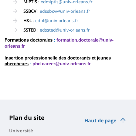
MIPTIS
:
edmiptis@univ-orleans.fr
SSBCV
:
edssbcv@univ-orleans.fr
H&L
:
edhl@univ-orleans.fr
SSTED
:
edssted@univ-orleans.fr
Formations doctorales
:
formation.doctorale@univ-
orleans.fr
Insertion professionnelle des doctorants et jeunes
chercheurs
:
phd.career@univ-orleans.fr
Plan du site
Haut de page
Université