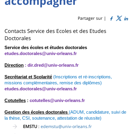
accompagner
Titre
Sidebar
Main
de
content
page
Partager sur |
Contenu
Contacts Service des Ecoles et des Etudes
Doctorales
de
Service des écoles et études doctorales
la
etudes.doctorales@univ-orleans.fr
page
Direction
:
dir.dred@univ-orleans.fr
principale
Secrétariat et Scolarité
(Inscriptions et ré-inscriptions,
missions complémentaires, remise des diplômes)
etudes.doctorales@univ-orleans.fr
Cotutelles
:
cotutelles@univ-orleans.fr
Gestion des écoles doctorales
(ADUM, candidature, suivi de
la thèse, CSI, soutenance, attestation de réussite)
EMSTU
:
edemstu@univ-orleans.fr