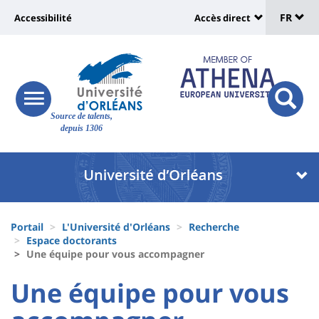
Sélec
Aller
Université
FR
Accessibilité
Accès direct
au
Universit
de
contenu
:
:
principal
lang
lien
Shortcut
vers
links
Site
responsive
page
responsi
Source de talents,
menu
branding
search
depuis 1306
accessibilité
button
button
Université
Université
:
:
Recherche
Block
Fils
liste
Portail
L'Université d'Orléans
Recherche
d'Ariane
Espace doctorants
des
Une équipe pour vous accompagner
composantes
University
University
Une équipe pour vous
:
: