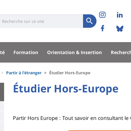
Réseaux
Instag
Li
niversité
earch
sociaux
Soumettre
Facebo
Bl
Recherche
sité
té
Formation
Orientation & Insertion
Recherc
pal
Partir à l'étranger
Étudier Hors-Europe
University
Étudier Hors-Europe
Titre
:
de
Main
page
content
Contenu
Partir Hors Europe : Tout savoir en consultant l
de