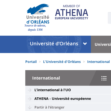
Aller
au
contenu
U
S
principal
Site
:
Source de talents,
branding
depuis 1306
Université
Univer
Universi
:
:
Block
Menu
Fils
liste
princi
Portail
L'Université d'Orléans
International
d'Ariane
des
University
composantes
International
:
Sidebar
L'international à l'UO
ATHENA - Université européenne
Partir à l'étranger