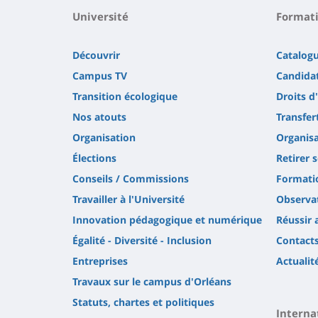
Université
Format
Découvrir
Catalog
Campus TV
Candidat
Transition écologique
Droits d
Nos atouts
Transfer
Organisation
Organisa
Élections
Retirer 
Conseils / Commissions
Formatio
Travailler à l'Université
Observat
Innovation pédagogique et numérique
Réussir 
Égalité - Diversité - Inclusion
Contact
Entreprises
Actualit
Travaux sur le campus d'Orléans
Statuts, chartes et politiques
Interna