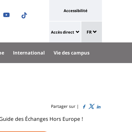
Université
Accessibilité
ram
nkedIn
Youtube
TikTok
:
Sélecteur
ok
uesky
lien
FR
Accès direct
de
University
vers
langue
:
page
he
International
Vie des campus
Shortcut
accessibilité
links
Partager sur |
e Guide des Échanges Hors Europe !