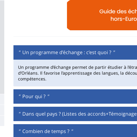
la
page
principale
"
Un programme d’échange : c’est quoi ?
"
Un programme d’échange permet de partir étudier à l’étrang
d’Orléans. Il favorise l’apprentissage des langues, la déc
compétences.
"
Pour qui ?
"
"
Dans quel pays ? (Listes des accords+Témoignage
"
Combien de temps ?
"