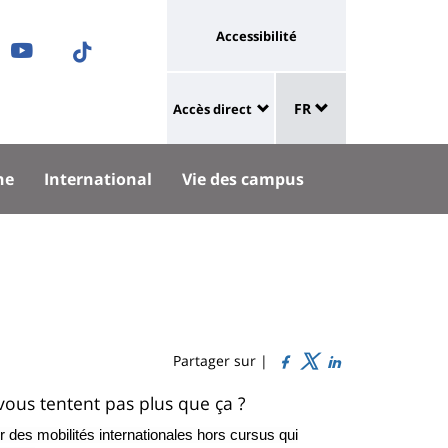
Université
Accessibilité
ram
nkedIn
Youtube
TikTok
:
Sélecteur
ok
uesky
lien
FR
Accès direct
de
University
vers
langue
:
page
he
International
Vie des campus
Shortcut
accessibilité
links
Partager sur |
 vous tentent pas plus que ça ?
des mobilités internationales hors cursus qui