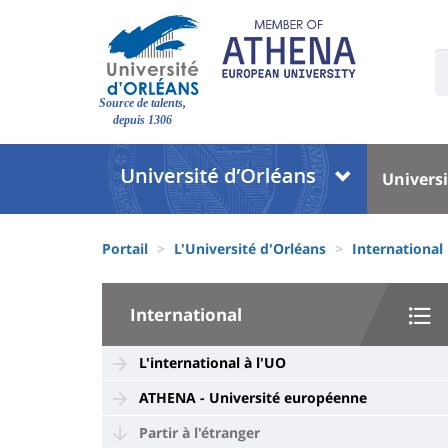
Aller
au
contenu
U
S
principal
Site
:
Source de talents,
branding
depuis 1306
Université
Univer
Universi
:
:
Block
Menu
Fils
liste
princi
Portail
L'Université d'Orléans
International
d'Ariane
des
University
composantes
International
:
Sidebar
L'international à l'UO
ATHENA - Université européenne
Partir à l'étranger