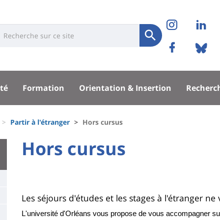
Réseaux
Instag
Li
niversité
earch
sociaux
Soumettre
Facebo
Bl
Recherche
sité
té
Formation
Orientation & Insertion
Recherc
pal
Partir à l'étranger
Hors cursus
University
Hors cursus
Titre
:
de
Main
page
content
Contenu
Les séjours d'études et les stages à l'étranger ne
de
L'université d'Orléans vous propose de vous accompagner sur 