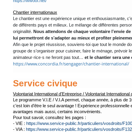
https://wwoof.net/
Chantier internationaux
Le chantier est une expérience unique et enthousiasmante, c’es
de différents pays et milieux. Le mélange de différentes pers
originalité.
Nous attendons de chaque volontaire l’envie de par
lui permettront de s’adapter au mieux et profiter pleinemen
Afin que le projet réussisse, souviens-toi que tout le monde do
groupe de s’organiser pour cuisiner, faire le ménage, prévoir le
animateur·rice·s ne feront pas tout…
et le chantier sera u
https://www.concordia.fr/sengager/chantier-international/
Service civique
Volontariat International d'Entreprise / Volontariat International
Le programme V.I.E / V.I.A permet, chaque année, à plus de 10 0
c’est loin d’être le seul avantage ! Expérience professionnell
avantages mais aussi, certains inconvénients.
Pour tout savoir, consultez les pages :
- VIE :
https://www.service-public.fr/particuliers/vosdroits/F10
- VIA :
https://www.service-public.fr/particuliers/vosdroits/F13