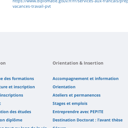
https://www.diplomatie.gouv.fr/fr/services-aux-francais/pr
vacances-travail-pvt
ion
Orientation & Insertion
ue des formations
Accompagnement et information
ure et inscription
Orientation
'inscriptions
Ateliers et permanences
t
Stages et emplois
tion des études
Entreprendre avec PEPITE
son diplôme
Destination Doctorat : l'avant thèse