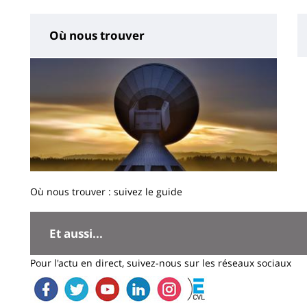
Où nous trouver
Où nous trouver : suivez le guide
Contenu
de
Et aussi...
la
Pour l'actu en direct, suivez-nous sur les réseaux sociaux
page
Image
principale