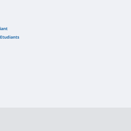
iant
Etudiants