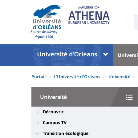
Aller
au
contenu
U
S
principal
Site
:
Source de talents,
branding
depuis 1306
Université
Univer
Universi
:
:
Block
Menu
Fils
liste
princi
Portail
L'Université d'Orléans
Université
d'Ariane
des
University
composantes
Université
:
Sidebar
Découvrir
Campus TV
Transition écologique