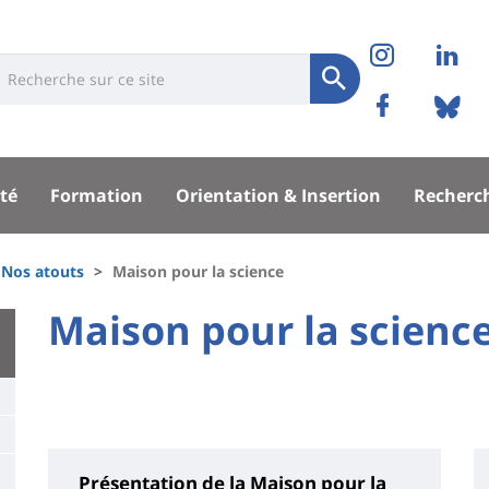
Réseaux
Instag
Li
niversité
earch
sociaux
Soumettre
Facebo
Bl
Recherche
sité
té
Formation
Orientation & Insertion
Recherc
pal
Nos atouts
Maison pour la science
University
Maison pour la scienc
Titre
:
de
Main
page
content
Présentation de la Maison pour la