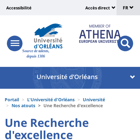
Sélec
Aller
Université
FR
Accessibilité
Accès direct
au
Universit
de
contenu
:
:
principal
lang
lien
Shortcut
vers
links
Site
responsive
page
responsi
Source de talents,
menu
branding
search
depuis 1306
accessibilité
button
button
Université
Université
:
:
Recherche
Block
Fils
liste
Portail
L'Université d'Orléans
Université
d'Ariane
Nos atouts
Une Recherche d'excellence
des
University
University
Une Recherche
composantes
:
:
d'excellence
Titre