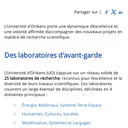
Sidebar
Main
de
content
page
Partager sur |
Contenu
L'Université d'Orléans porte une dynamique d’excellence et
de
une volonté affirmée d’accompagner des nouveaux projets en
matière de recherche scientifique.
la
page
Des laboratoires d'avant-garde
principale
L’Université d’Orléans (UO) s’appuie sur un réseau solide de
25 laboratoires de recherche
, reconnus pour l’excellence et la
diversité de leurs travaux scientifiques. Ces laboratoires
couvrent un large éventail de disciplines, déclinées en 4
domaines principaux :
Énergie, Matériaux, Système Terre Espace
Humanités, Cultures, Sociétés
Modélisation, Systèmes et Langages