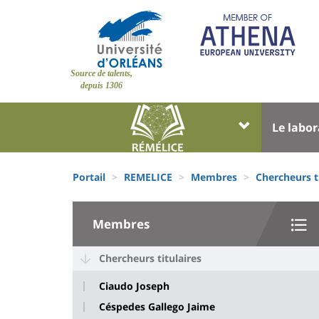
Aller
au
contenu
principal
Site
Source de talents,
branding
depuis 1306
Université
Univer
Le labor
:
:
Block
Menu
Fils
liste
princi
Portail
REMELICE
Membres
Chercheurs t
d'Ariane
des
University
composantes
Membres
:
Sidebar
Chercheurs titulaires
Ciaudo Joseph
Céspedes Gallego Jaime