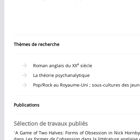
la
page
principale
Thèmes de recherche
e
Roman anglais du XX
siècle
La théorie psychanalytique
Pop/Rock au Royaume-Uni ; sous-cultures des jeun
Publications
Sélection de travaux publiés
A Game of Two Halves: Forms of Obsession in Nick Hornby
‘
dans
Les formes de l
obsession dans la littérature anglaise
’