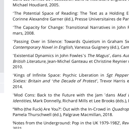
Michael Houdiard, 2005.
The Potential Space of Reading: The Text as a Holding 
‘
Corinne Alexandre Garner (éd.), Presse Universitaires de Par
The Capacity for Change: Transitional Narratives in John 
‘
mars, 2008.
Passing Over in Silence: Towards Quietism in Graham Sw
‘
Contemporary Novel in English
, Vanessa Guignery (éd.), Ca
Existential Dynamics in John Fowles
s
The Magus
, dans
Au
‘
’
’
British Literature
, Jean-Michel Ganteau et Christine Reynier 
2010.
Kings of Infinite Space: Psychic Liberation in
Sgt Pepper
‘
Sixties: Britain and
the Decade of Protest
, Trevor Harris
‘
’
2014.
Mod Cons: Back to the Future with the Jam
dans
Mad D
‘
’
Identities
, Mark Donnelly, Richard Mills et Lee Brooks (éds.
“Who (the Fuck) Are You?’: Out with the In-Crowd in
Quadrop
Pamela Thurschwell (éd.), Palgrave Macmillan, 2018.
‘Notes from the Underground: Pop in the UK 1979-1982’,
Rev
2021.