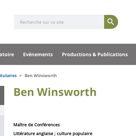
Université
Search
Rés
Soumettre
:
soci
Recherche
sité
atoire
Evénements
Productions & Publications
pal
itulaires
Ben Winsworth
University
Ben Winsworth
Titre
:
de
Main
page
content
Contenu
Maître de Conférences
de
Littérature anglaise ; culture populaire