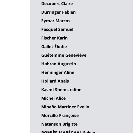
Decobert Claire
Durringer Fabien
Eymar Marcos
Fasquel Samuel
Fischer Karin
Gallet Élodie
Guétemme Geneviève
Habran Augustin
Henninger Aline
Hollard Anaïs
Kasmi Shems-edine
Michel Alice
Minaño Martinez Evelio
Morcillo Françoise
Natanson Brigitte
POMIÈS-MARÉCHAL Sylvie