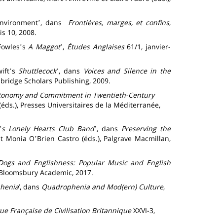
Environment
, dans
Frontières, marges, et confins
,
’
is 10, 2008.
Fowles
s
A Maggot
,
Études Anglaises
61/1, janvier-
’
’
ift
s
Shuttlecock
, dans
Voices and Silence in the
’
’
mbridge Scholars Publishing, 2009.
tonomy and Commitment in Twentieth-Century
(éds.), Presses Universitaires de la Méditerranée,
s Lonely Hearts Club Band
, dans
Preserving the
’
’
 et Monia O
Brien Castro (éds.), Palgrave Macmillan,
’
ogs and Englishness: Popular Music and English
), Bloomsbury Academic, 2017.
henia
’, dans
Quadrophenia and Mod(ern) Culture
,
ue Française de Civilisation Britannique
XXVI-3,