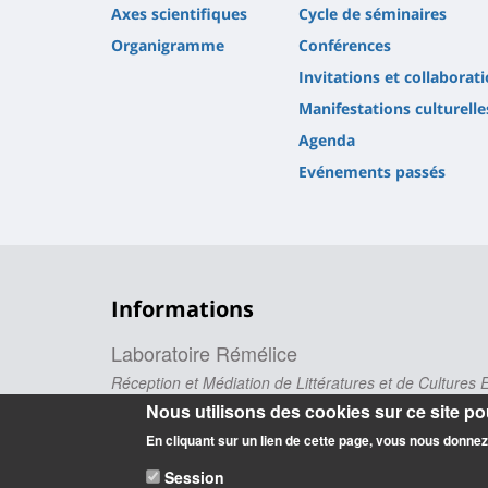
Axes scientifiques
Cycle de séminaires
Organigramme
Conférences
Invitations et collaborat
Manifestations culturelle
Agenda
Evénements passés
Informations
Laboratoire Rémélice
Réception et Médiation de Littératures et de Cultures
Nous utilisons des cookies sur ce site pou
UFR Collegium Lettres, Langues et Sciences Humaine
10 rue de Tours
En cliquant sur un lien de cette page, vous nous donne
BP 46527 - 45065 Orléans cedex 2
Session