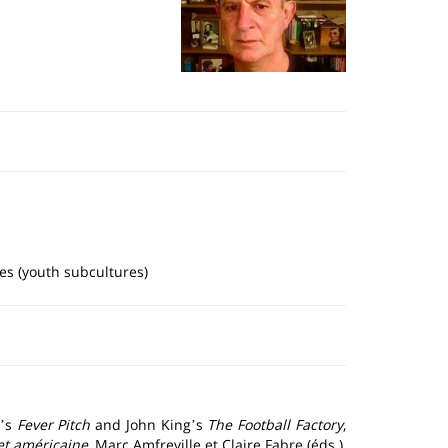
es (youth subcultures)
s
Fever Pitch
and John King
s
The Football Factory
,
’
’
 et américaine
, Marc Amfreville et Claire Fabre (éds.),