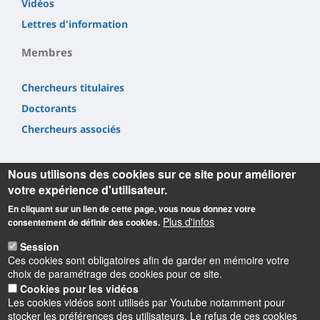
Vidéos
Lettres d'information
Membres
Chercheurs titulaires
Doctorants
Chercheurs associés
Nous utilisons des cookies sur ce site pour améliorer
votre expérience d'utilisateur.
En cliquant sur un lien de cette page, vous nous donnez votre
Informations
Plus d'infos
consentement de définir des cookies.
Laboratoire Rémélice
Session
Ces cookies sont obligatoires afin de garder en mémoire votre
Réception et Médiation de Littératures et de Cultures
choix de paramétrage des cookies pour ce site.
Etrangères et comparées
Cookies pour les vidéos
UFR Collegium Lettres, Langues et Sciences Humaines
Les cookies vidéos sont utilisés par Youtube notamment pour
10 rue de Tours
stocker les préférences des utilisateurs. Le refus de ces cookies