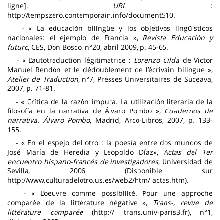
ligne].
URL
:
http://tempszero.contemporain.info/document510.
- « La educación bilingüe y los objetivos lingüísticos
nacionales: el ejemplo de Francia »,
Revista Educación y
futuro
, CES, Don Bosco, n°20, abril 2009, p. 45-65.
- « L’autotraduction légitimatrice :
Lorenzo Cilda
de Victor
Manuel Rendón et le dédoublement de l’écrivain bilingue »,
Atelier de Traduction
, n°7, Presses Universitaires de Suceava,
2007, p. 71-81.
- « Crítica de la razón impura. La utilización literaria de la
filosofía en la narrativa de Álvaro Pombo »,
Cuadernos de
narrativa. Álvaro Pombo
, Madrid, Arco-Libros, 2007, p. 133-
155.
- « En el espejo del otro : la poesía entre dos mundos de
José María de Heredia y Leopoldo Díaz»,
Actas del 1er
encuentro hispano-francés de investigadores
, Universidad de
Sevilla, 2006 (Disponible sur
http://www.culturadelotro.us.es/web2/htm/ actas.htm).
- « L’oeuvre comme possibilité. Pour une approche
comparée de la littérature négative »,
Trans-, revue de
littérature comparée
(http:// trans.univ-paris3.fr), n°1,