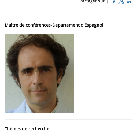
Sidebar
Main
Partager sur |
page
content
Contenu
de
Maître de conférences-Département d'Espagnol
la
page
principale
Thèmes de recherche