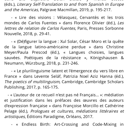
(éds.),
Literary Self-Translation to and from Spanish in Europe
and the Americas,
Palgrave Macmillan, 2019, p. 195-217.
- « Lire des visions : Vélasquez, Cervantès et les trois
mondes de Carlos Fuentes » dans Florence Olivier (éd.),
Les
lettres de relation de Carlos Fuentes,
Paris, Presses Sorbonne
Nouvelle, 2018, p. 29-41.
- « (Dé)figurer la langue : Xul Solar, César Moro et la quête
de la langue latino-américaine perdue » dans Christine
Meyer/Paula Prescod (éd.), « Langues choisies, langues
sauvées. Poétiques de la résistance », Königshausen &
Neumann, Würzburg, 2018, p. 231-246.
- « Le plurilinguisme latent et l'émergence du vers libre en
France » dans Levente Seláf, Patrizia Noel Aziz Hanna (éd.),
The poetics of multilinguism,
Cambridge, Cambridge Scholars
Publishing, 2017, p. 165-175.
- « L'auteur de ce recueil n'est pas né Français… »: médiation
et justification dans les préfaces des œuvres des auteurs
d'expression française » dans Françoise Morcillo et Cathérine
Pelage (éd.),
Prologues et cultures, médiations littéraires et
artistiques
, Éditions Paradigme, Orléans, 2017.
- « Endless Birth: Art-Crossing and Code-Mixing in