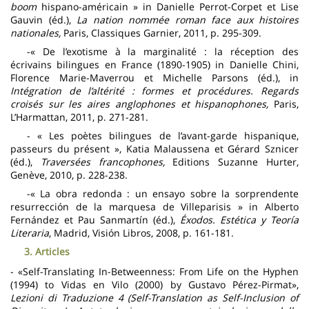
boom
hispano-américain » in Danielle Perrot-Corpet et Lise
Gauvin (éd.),
La nation nommée roman face aux histoires
nationales,
Paris, Classiques Garnier, 2011, p. 295-309.
-« De l’exotisme à la marginalité : la réception des
écrivains bilingues en France (1890-1905) in Danielle Chini,
Florence Marie-Maverrou et Michelle Parsons (éd.), in
Intégration de l’altérité : formes et procédures. Regards
croisés sur les aires anglophones et hispanophones,
Paris,
L’Harmattan, 2011, p. 271-281.
- « Les poètes bilingues de l’avant-garde hispanique,
passeurs du présent », Katia Malaussena et Gérard Sznicer
(éd.),
Traversées francophones,
Editions Suzanne Hurter,
Genève, 2010, p. 228-238.
-« La obra redonda : un ensayo sobre la sorprendente
resurrección de la marquesa de Villeparisis » in Alberto
Fernández et Pau Sanmartín (éd.),
Éxodos.
Estética y Teoría
Literaria
, Madrid, Visión Libros, 2008, p. 161-181.
3. Articles
- «Self-Translating In-Betweenness: From Life on the Hyphen
(1994) to Vidas en Vilo (2000) by Gustavo Pérez-Pirmat»,
Lezioni di Traduzione 4 (Self-Translation as Self-Inclusion of