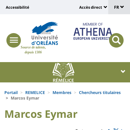
Sélec
Aller
Université
FR
Accessibilité
Accès direct
au
Universit
de
contenu
:
:
principal
lang
lien
Shortcut
vers
links
Site
responsive
page
responsi
Source de talents,
menu
branding
search
depuis 1306
accessibilité
button
button
Université
Université
:
:
Recherche
Block
Fils
liste
Portail
REMELICE
Membres
Chercheurs titulaires
d'Ariane
Marcos Eymar
des
University
University
Marcos Eymar
composantes
Titre
:
:
de