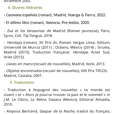
diciembre 2005.
4. Œuvres littéraires
-
Caravana española
(roman), Madrid, Huerga & Fierro, 2022.
-
El último libro
(roman)
,
Valencia, Pre-textos, 2020.
-
Eva et los fantasmas de Madrid
(Roman jeunesse), Paris,
Syros, Coll.
Tip-Tongue, 2018.
-
Hendaya
(roman), XII Prix du Roman Vargas Llosa, Editum,
Université de Murcia (2011) ; Océano, México (2014) ; Siruela,
Madrid (2015).
Traduction française:
Hendaye,
Actes Sud,
Arles (2015).
-
Llaves en mano
(recueil de nouvelles), Madrid, Xorki, 2013.
-
Objetos encontrados
(recueil de nouvelles), XVII Prix TIFLOS,
Madrid, Castalia, 2007.
5. Traductions
- Traduction à l’espagnol des nouvelles « Le monde est
vivant » et « Alors je pourrai trouver la paix et le sommeil » in
J.M. Le Clézio,
La fiebre,
Oaxaca (Mexico), Editorial Almadía,
2010.
- Aloysius Bertrand,
Gaspar de la Noche,
traduit du français,