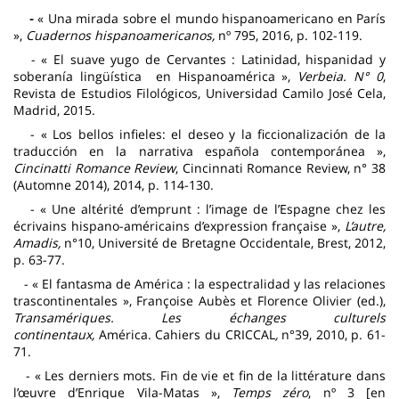
-
« Una mirada sobre el mundo hispanoamericano en París
»,
Cuadernos hispanoamericanos,
nº 795, 2016, p. 102-119.
- « El suave yugo de Cervantes : Latinidad, hispanidad y
soberanía lingüística en Hispanoamérica »,
Verbeia. N° 0
,
Revista de Estudios Filológicos, Universidad Camilo José Cela,
Madrid, 2015.
- « Los bellos infieles: el deseo y la ficcionalización de la
traducción en la narrativa española contemporánea »,
Cincinatti Romance Review
, Cincinnati Romance Review, n° 38
(Automne 2014), 2014, p. 114-130.
- « Une altérité d’emprunt : l’image de l’Espagne chez les
écrivains hispano-américains d’expression française »,
L’autre,
Amadis,
n°10, Université de Bretagne Occidentale, Brest, 2012,
p. 63-77.
- « El fantasma de América : la espectralidad y las relaciones
trascontinentales », Françoise Aubès et Florence Olivier (ed.),
Transamériques.
Les échanges culturels
continentaux,
América. Cahiers du CRICCAL
,
n°39, 2010, p. 61-
71.
- « Les derniers mots
. Fin de vie et fin de la littérature dans
l’œuvre d’Enrique Vila-Matas
»,
Temps zéro
, nº 3 [en