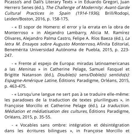
Picasso’s and Dali’s Literary Texts » in Eduardo Gregori, Juan
Herrero Senes (éd.),
The Challenge of Modernity: Avant-Garde
Cultural Practices in Spain (1914-1936)
, Brill/Rodopi,
Leiden/Boston, 2016, p. 158-175.
- « El sopor de Homero: el error y la errata en la obra de
Monterroso » in Alejandro Lambarry, Alicia M. Ramírez
Olivares, Alejandro Palma Castro, Felipe A. Ríos Baeza (éd.),
La
letra M. Ensayos sobre Augusto Monterroso,
Afínita Editorial,
Benemérita Universidad Autónoma de Puebla, 2015, p. 223-
247.
- « Frente al espejo de Europa: miradas latinoamericanas
a las
Meninas
» in Catherine Pelage, Samuel Fasquel et
Brigitte Natanson (éd.),
Double(s) sens/Doble(s) sentido(s):
Espagne-Amérique Latine,
Éditions Paradigme, Orléans, 2015,
p. 463-475.
- « Lorsqu'une langue ne sert pas à se traduire elle-même:
les paradoxes de la traduction de textes plurilingues », in
Françoise Morcillo et Catherine Pelage (éd.),
La traduction.
Médiation et médiatisation des cultures,
Éditions Paradigme,
Orléans, 2015, p. 35-55.
- « Vocables sans ombre: intégration et désintégration
dans les écritures bilingues », in Françoise Morcillo et