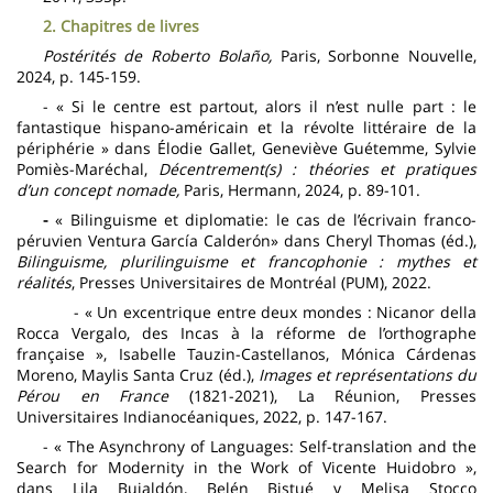
2. Chapitres de livres
Postérités de Roberto Bolaño,
Paris, Sorbonne Nouvelle,
2024, p. 145-159.
- « Si le centre est partout, alors il n’est nulle part : le
fantastique hispano-américain et la révolte littéraire de la
périphérie » dans Élodie Gallet, Geneviève Guétemme, Sylvie
Pomiès-Maréchal,
Décentrement(s) : théories et pratiques
d’un concept nomade,
Paris, Hermann, 2024, p. 89-101.
-
« Bilinguisme et diplomatie: le cas de l’écrivain franco-
péruvien Ventura García Calderón» dans Cheryl Thomas (éd.),
Bilinguisme, plurilinguisme et francophonie : mythes et
réalités
, Presses Universitaires de Montréal (PUM), 2022.
- « Un excentrique entre deux mondes : Nicanor della
Rocca Vergalo, des Incas à la réforme de l’orthographe
française », Isabelle Tauzin-Castellanos, Mónica Cárdenas
Moreno, Maylis Santa Cruz (éd.),
Images et représentations du
Pérou en France
(1821-2021), La Réunion, Presses
Universitaires Indianocéaniques, 2022, p. 147-167.
- « The Asynchrony of Languages: Self-translation and the
Search for Modernity in the Work of Vicente Huidobro »,
dans Lila Bujaldón, Belén Bistué y Melisa Stocco