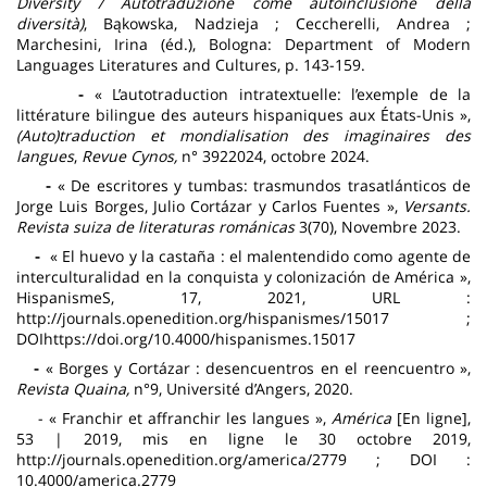
Diversity / Autotraduzione come autoinclusione della
diversità)
, Bąkowska, Nadzieja ; Ceccherelli, Andrea ;
Marchesini, Irina (éd.), Bologna: Department of Modern
Languages Literatures and Cultures, p. 143-159.
-
« L’autotraduction intratextuelle: l’exemple de la
littérature bilingue des auteurs hispaniques aux États-Unis »,
(Auto)traduction et mondialisation des imaginaires des
langues
,
Revue Cynos,
n° 3922024, octobre 2024.
-
« De escritores y tumbas: trasmundos trasatlánticos de
Jorge Luis Borges, Julio Cortázar y Carlos Fuentes »,
Versants.
Revista suiza de literaturas románicas
3(70), Novembre 2023.
-
« El huevo y la castaña : el malentendido como agente de
interculturalidad en la conquista y colonización de América »,
HispanismeS, 17, 2021, URL :
http://journals.openedition.org/hispanismes/15017 ;
DOIhttps://doi.org/10.4000/hispanismes.15017
-
« Borges y Cortázar : desencuentros en el reencuentro »,
Revista Quaina,
n°9, Université d’Angers, 2020.
- « Franchir et affranchir les langues »,
América
[En ligne],
53 | 2019, mis en ligne le 30 octobre 2019,
http://journals.openedition.org/america/2779 ; DOI :
10.4000/america.2779